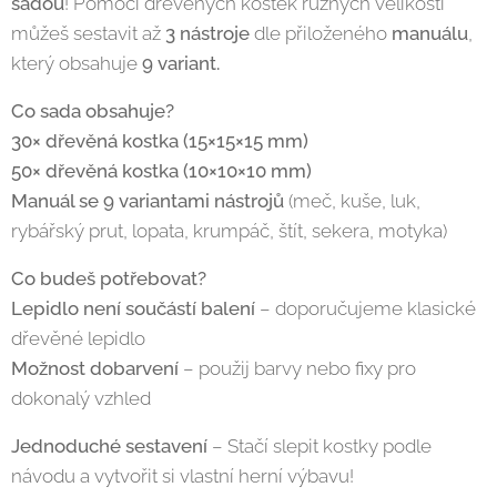
sadou
! Pomocí dřevěných kostek různých velikostí
můžeš sestavit až
3 nástroje
dle přiloženého
manuálu
,
který obsahuje
9 variant.
Co sada obsahuje?
30× dřevěná kostka (15×15×15 mm)
50× dřevěná kostka (10×10×10 mm)
Manuál se 9 variantami nástrojů
(meč, kuše, luk,
rybářský prut, lopata, krumpáč, štít, sekera, motyka)
Co budeš potřebovat?
Lepidlo není součástí balení
– doporučujeme klasické
dřevěné lepidlo
Možnost dobarvení
– použij barvy nebo fixy pro
dokonalý vzhled
Jednoduché sestavení
– Stačí slepit kostky podle
návodu a vytvořit si vlastní herní výbavu!