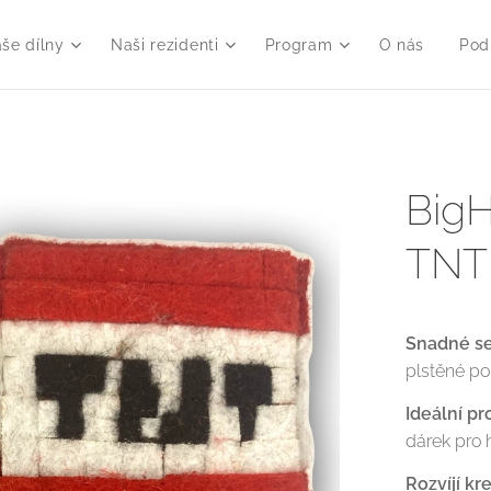
še dílny
Naši rezidenti
Program
O nás
Pod
BigH
TNT 
Snadné se
plstěné pol
Ideální p
dárek pro 
Rozvíjí kr