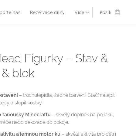
pořte nás
Rezervace dílny
Více
Košík
ead Figurky – Stav &
& blok
stavení
– trochulepidla, žádné barvení! Stačí nalepit
epy a slepit kostky.
ro fanoušky Minecraftu
– skvělý doplněk na poličku,
hráče nebo dekorace do pokoje.
eativitu a jemnou motoriku
– skvělá aktivita pro děti i