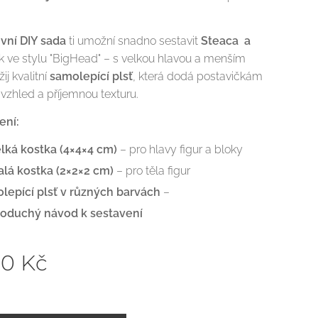
ivní DIY sada
ti umožní snadno sestavit
Steaca a
 ve stylu "BigHead" – s velkou hlavou a menším
ij kvalitní
samolepící plsť
, která dodá postavičkám
 vzhled a příjemnou texturu.
ení:
elká kostka (4×4×4 cm)
– pro hlavy figur a bloky
alá kostka (2×2×2 cm)
– pro těla figur
lepící plsť v různých barvách
–
oduchý návod k sestavení
00
Kč