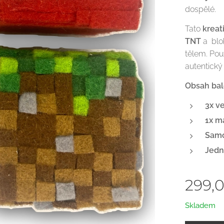
dospělé.
Tato
kreat
TNT
a blok
tělem. Použ
autentický
Obsah bal
3x v
1x m
Samo
Jedn
299,
Skladem